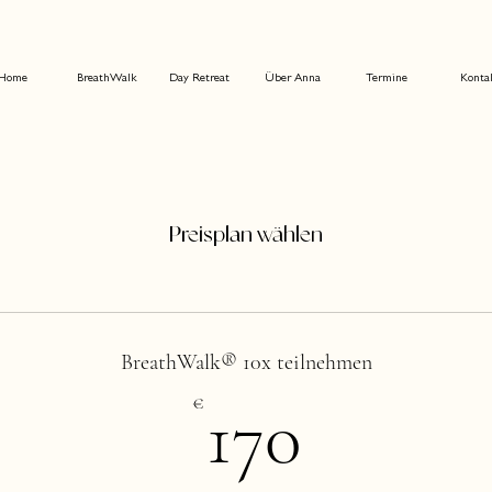
Home
BreathWalk
Day Retreat
Über Anna
Termine
Konta
Preisplan wählen
BreathWalk® 10x teilnehmen
170€
€
170