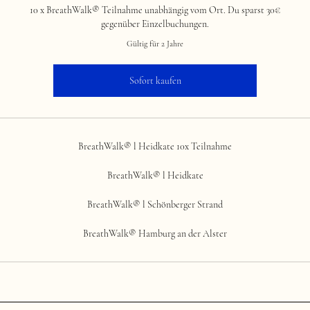
10 x BreathWalk® Teilnahme unabhängig vom Ort. Du sparst 30€
gegenüber Einzelbuchungen.
Gültig für 2 Jahre
Sofort kaufen
BreathWalk® l Heidkate 10x Teilnahme
BreathWalk® l Heidkate
BreathWalk® l Schönberger Strand
BreathWalk® Hamburg an der Alster